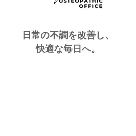
保険診療
肩こり、腰痛、スポーツ障害など、 幅広い症状に対応
してます。
日常の不調を改善し、
急な怪我には保険がききます。
快適な毎日へ。
保険診療
交通事故診療
交通事故の治療に精通しています。
交通事故後の痛み改善に
特化した施術を行っております。